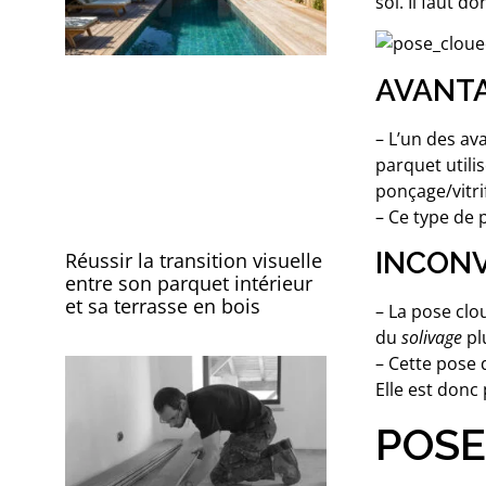
sol. Il faut 
AVANTA
– L’un des av
parquet utili
ponçage/vitrif
– Ce type de
INCONV
Réussir la transition visuelle
entre son parquet intérieur
et sa terrasse en bois
– La pose clo
du
solivage
pl
– Cette pose
Elle est donc
POSE