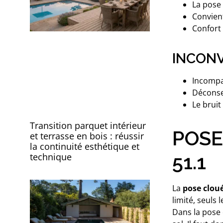
La pose 
Convien
Confort 
INCONV
Incompat
Déconsei
Le bruit
Transition parquet intérieur
POSE
et terrasse en bois : réussir
la continuité esthétique et
51.1
technique
La
pose clou
limité, seuls
Dans la pose 