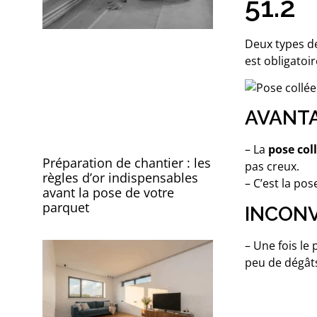
51.2
Deux types de
est obligatoi
AVANTA
– La
pose col
Préparation de chantier : les
pas creux.
règles d’or indispensables
– C’est la po
avant la pose de votre
parquet
INCONV
– Une fois le
peu de dégâts