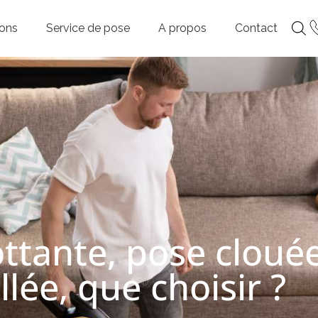
ions
Service de pose
A propos
Contact
ottante, pose cloué
lée, que choisir ?