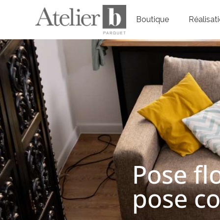
Boutique
Réalisat
Pose fl
pose col