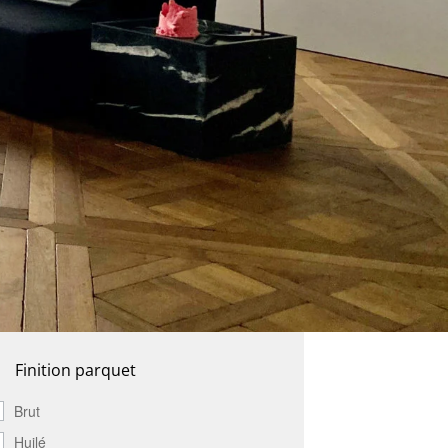
Finition parquet
Brut
Huilé