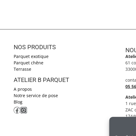
NOS PRODUITS
NOU
Parquet exotique
Atel
Parquet chêne
61 c
Terrasse
3300
ATELIER B PARQUET ​
cont
05 56
A propos
Notre service de pose
Ateli
Blog
1 rue
ZAC d
1744
T. 05
loic