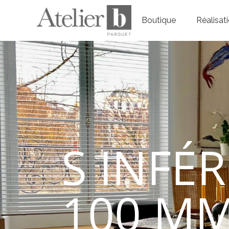
Boutique
Réalisat
S INFÉR
100 M