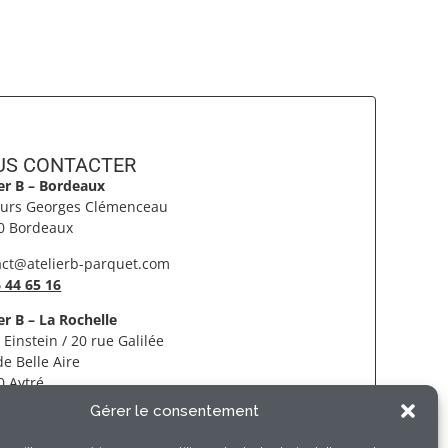
S CONTACTER​
ier B – Bordeaux
ours Georges Clémenceau
0 Bordeaux
act@atelierb-parquet.com
 44 65 16
er B – La Rochelle
 Einstein / 20 rue Galilée
e Belle Aire
0 Aytré
Gérer le consentement
 46 55 05 42
@atelierb-parquet.com