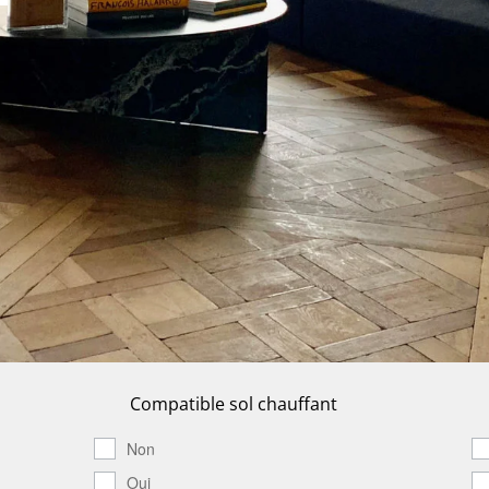
Compatible sol chauffant
Non
Oui