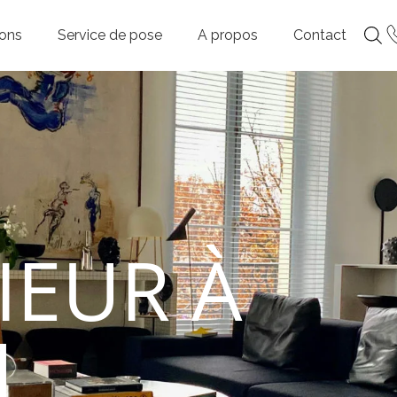
ions
Service de pose
A propos
Contact
IEUR À
M