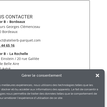
S CONTACTER​
ier B – Bordeaux
ours Georges Clémenceau
0 Bordeaux
act@atelierb-parquet.com
 44 65 16
er B – La Rochelle
 Einstein / 20 rue Galilée
e Belle Aire
0 Aytré
Gérer le consentement
 46 55 05 42
@atelierb-parquet.com
les meilleures expériences, nous utilisons des technologies telles que les
 stocker et/ou accéder aux informations des appareils. Le fait de consentir à
gies nous permettra de traiter des données telles que le comportement de
ur améliorer l'expérience d'utilisation de ce site.