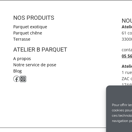
NOS PRODUITS
NOU
Parquet exotique
Atel
Parquet chêne
61 c
Terrasse
3300
ATELIER B PARQUET ​
cont
05 56
A propos
Notre service de pose
Ateli
Blog
1 rue
ZAC d
1744
T. 05
loic
Pour offrir 
cookies pour
ces technolo
navigation po