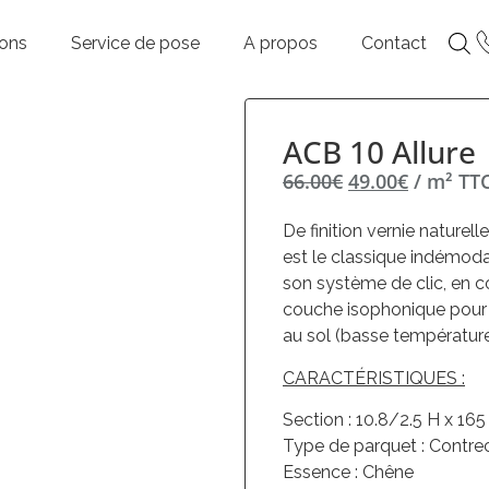
ions
Service de pose
A propos
Contact
ACB 10 Allure
66.00
€
49.00
€
/ m² TT
De finition vernie naturel
est le classique indémoda
son système de clic, en c
couche isophonique pour 
au sol (basse température
CARACTÉRISTIQUES :
Section : 10.8/2.5 H x 16
Type de parquet : Contre
Essence : Chêne